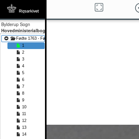
Bylderup Sogn
Hovedministerialbog
Fødte 1763 - Fødte 1792
1
2
3
4
5
6
7
8
9
10
11
12
13
14