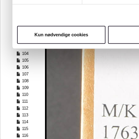
97
98
99
100
101
Kun nødvendige cookies
102
103
104
105
106
107
108
109
110
111
112
113
114
115
116