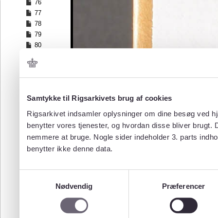
76
77
78
79
80
81
82
83
84
Samtykke til Rigsarkivets brug af cookies
85
86
Rigsarkivet indsamler oplysninger om dine besøg ved hjæ
87
benytter vores tjenester, og hvordan disse bliver brugt.
88
nemmere at bruge. Nogle sider indeholder 3. parts indho
89
benytter ikke denne data.
90
91
92
Samtykkevalg
93
Nødvendig
Præferencer
94
95
96