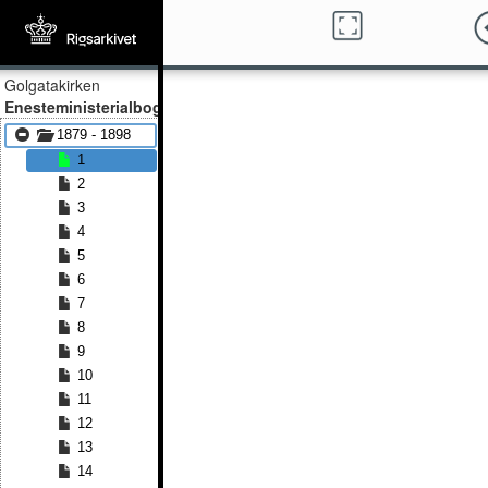
Golgatakirken
Enesteministerialbog
1879 - 1898
1
2
3
4
5
6
7
8
9
10
11
12
13
14