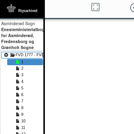
Asminderød Sogn
Enesteministerialbog
for Asminderød,
Fredensborg og
Grønholt Sogne
FVD 1777 - FVD 1794
1
2
3
4
5
6
7
8
9
10
11