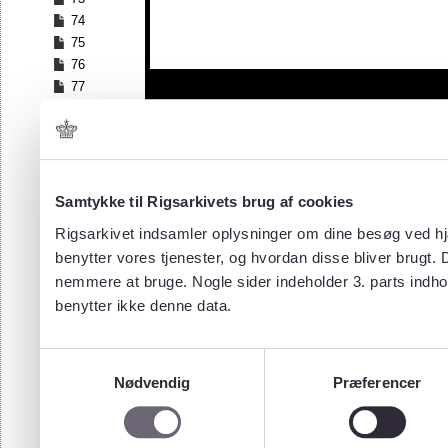
74
75
76
77
78
79
80
81
82
Samtykke til Rigsarkivets brug af cookies
83
Rigsarkivet indsamler oplysninger om dine besøg ved hjæ
84
benytter vores tjenester, og hvordan disse bliver brugt.
85
nemmere at bruge. Nogle sider indeholder 3. parts indho
86
benytter ikke denne data.
87
88
89
Samtykkevalg
90
Nødvendig
Præferencer
91
92
93