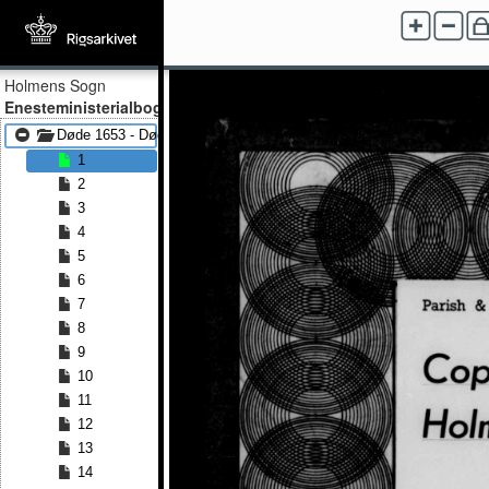
Holmens Sogn
Enesteministerialbog
Døde 1653 - Døde 1697
1
2
3
4
5
6
7
8
9
10
11
12
13
14