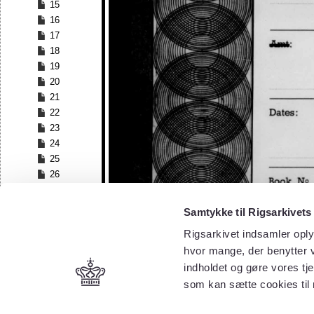
15
16
17
18
19
20
21
22
23
24
25
26
27
28
Samtykke til Rigsarkivets
29
Rigsarkivet indsamler oply
30
hvor mange, der benytter v
31
32
indholdet og gøre vores tj
33
som kan sætte cookies til
34
35