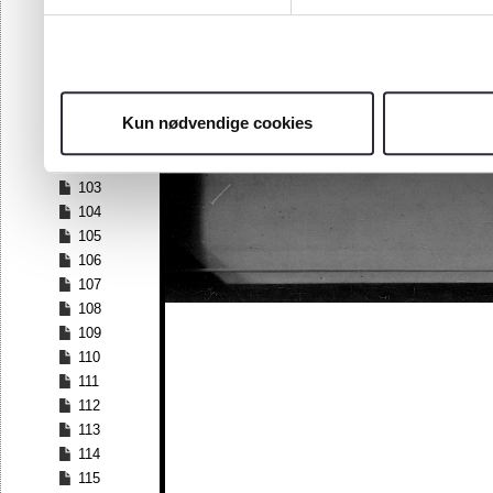
96
97
98
99
100
Kun nødvendige cookies
101
102
103
104
105
106
107
108
109
110
111
112
113
114
115