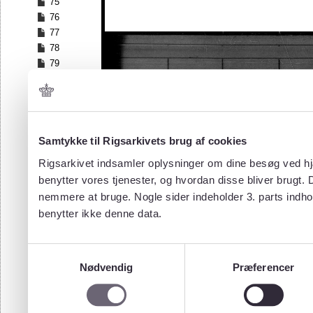
75
76
77
78
79
80
81
82
83
84
Samtykke til Rigsarkivets brug af cookies
85
Rigsarkivet indsamler oplysninger om dine besøg ved hjæ
86
benytter vores tjenester, og hvordan disse bliver brugt.
87
nemmere at bruge. Nogle sider indeholder 3. parts indho
88
benytter ikke denne data.
89
90
91
Samtykkevalg
92
Nødvendig
Præferencer
93
94
95