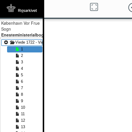
København Vor Frue
Sogn
Enesteministerialbog
Viede 1722 - Viede 1774
1
2
3
4
5
6
7
8
9
10
11
12
13