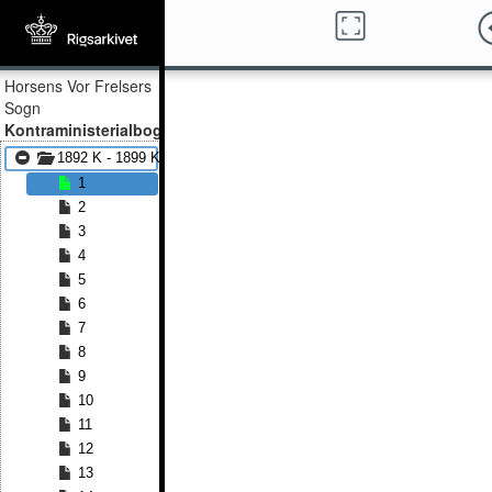
Horsens Vor Frelsers
Sogn
Kontraministerialbog
1892 K - 1899 K
1
2
3
4
5
6
7
8
9
10
11
12
13