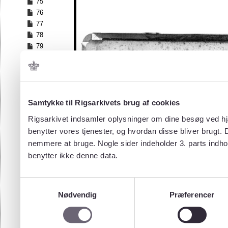
75
76
77
78
79
80
81
82
83
84
Samtykke til Rigsarkivets brug af cookies
85
Rigsarkivet indsamler oplysninger om dine besøg ved hjæ
86
benytter vores tjenester, og hvordan disse bliver brugt.
87
nemmere at bruge. Nogle sider indeholder 3. parts indho
88
benytter ikke denne data.
89
90
91
Samtykkevalg
92
Nødvendig
Præferencer
93
94
95