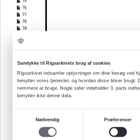
75
76
77
78
79
80
81
82
83
84
Samtykke til Rigsarkivets brug af cookies
85
Rigsarkivet indsamler oplysninger om dine besøg ved hjæ
86
benytter vores tjenester, og hvordan disse bliver brugt.
87
nemmere at bruge. Nogle sider indeholder 3. parts indho
88
benytter ikke denne data.
89
90
91
Samtykkevalg
92
Nødvendig
Præferencer
93
94
95