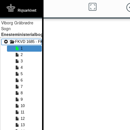
Viborg Gråbrødre
Sogn
Enesteministerialbog
FKVD 1685 - FKVD 1757
1
2
3
4
5
6
7
8
9
10
11
12
13