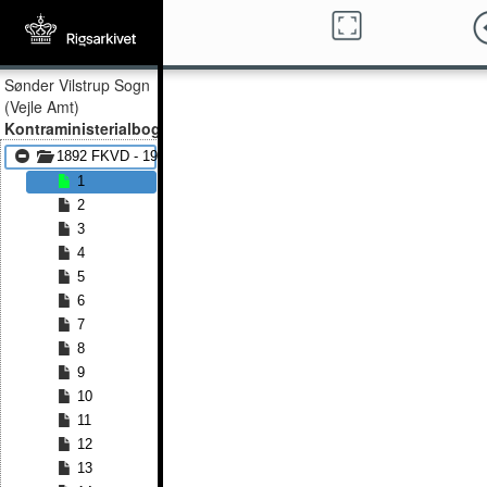
Sønder Vilstrup Sogn
(Vejle Amt)
Kontraministerialbog
1892 FKVD - 1912 FKVD
1
2
3
4
5
6
7
8
9
10
11
12
13