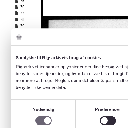
75
76
77
78
79
80
81
82
83
84
Samtykke til Rigsarkivets brug af cookies
85
Rigsarkivet indsamler oplysninger om dine besøg ved hjæ
86
benytter vores tjenester, og hvordan disse bliver brugt.
87
nemmere at bruge. Nogle sider indeholder 3. parts indho
88
benytter ikke denne data.
89
90
91
Samtykkevalg
92
Nødvendig
Præferencer
93
94
95