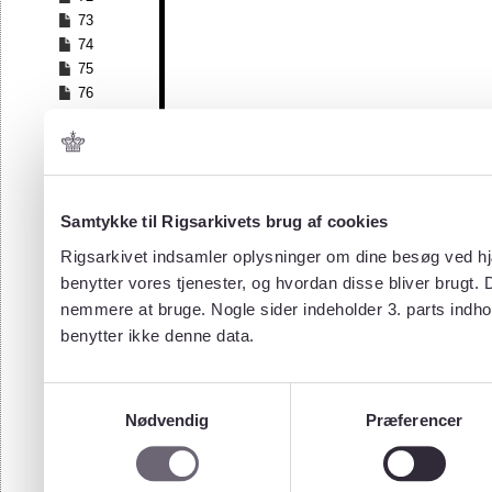
73
74
75
76
77
78
79
80
81
Samtykke til Rigsarkivets brug af cookies
82
Rigsarkivet indsamler oplysninger om dine besøg ved hjæ
83
benytter vores tjenester, og hvordan disse bliver brugt.
84
nemmere at bruge. Nogle sider indeholder 3. parts indho
85
benytter ikke denne data.
86
87
88
Samtykkevalg
89
Nødvendig
Præferencer
90
91
92