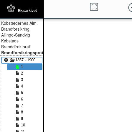
Købstædernes Alm.
Brandforsikring,
Allinge-Sandvig
Købstads
Branddirektorat
Brandforsikringsprotokol
1867 - 1900
1
2
3
4
5
6
7
8
9
10
11