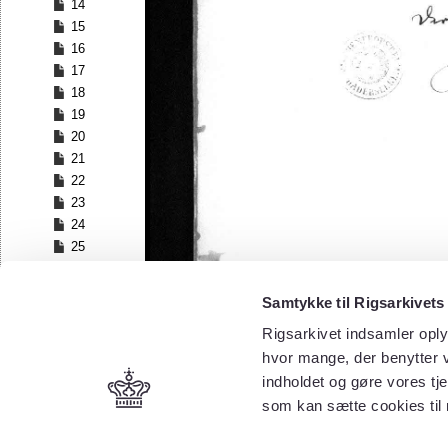
14
15
16
17
18
19
20
21
22
23
24
25
26
27
Samtykke til Rigsarkivets
28
Rigsarkivet indsamler oply
29
30
hvor mange, der benytter v
31
indholdet og gøre vores tj
32
som kan sætte cookies til
33
34