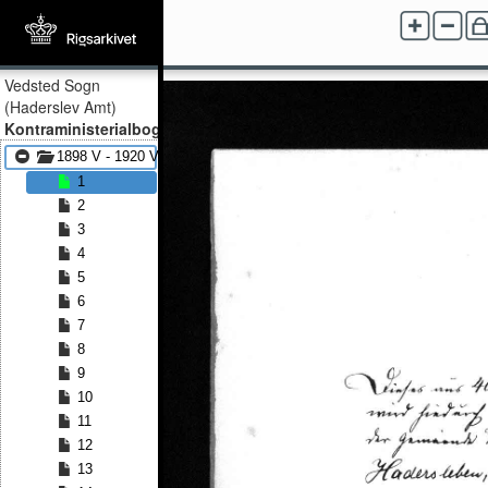
Vedsted Sogn
(Haderslev Amt)
Kontraministerialbog
1898 V - 1920 V
1
2
3
4
5
6
7
8
9
10
11
12
13