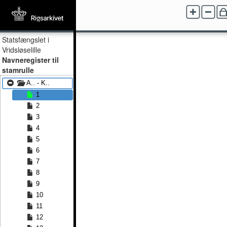
Statsfængslet i
Vridsløselille
Navneregister til
stamrulle
A.. - K..
1
2
3
4
5
6
7
8
9
10
11
12