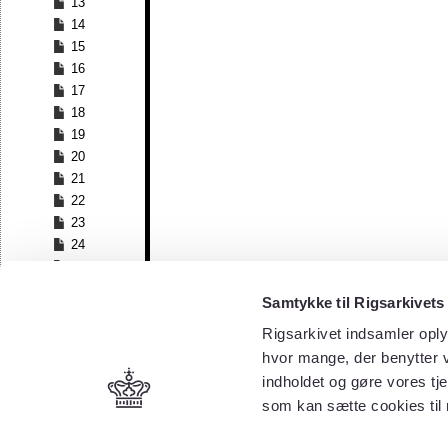
13
14
15
16
17
18
19
20
21
22
23
24
25
26
Samtykke til Rigsarkivets
27
28
Rigsarkivet indsamler oply
29
hvor mange, der benytter v
30
indholdet og gøre vores tj
31
som kan sætte cookies til
32
33