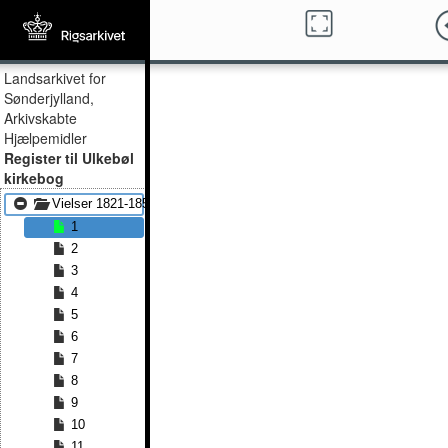
Landsarkivet for
Sønderjylland,
Arkivskabte
Hjælpemidler
Register til Ulkebøl
kirkebog
Vielser 1821-1850
1
2
3
4
5
6
7
8
9
10
11