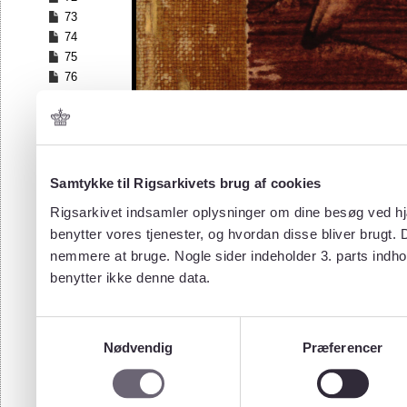
73
74
75
76
77
78
79
80
81
Samtykke til Rigsarkivets brug af cookies
82
Rigsarkivet indsamler oplysninger om dine besøg ved hjæ
83
benytter vores tjenester, og hvordan disse bliver brugt.
nemmere at bruge. Nogle sider indeholder 3. parts indho
benytter ikke denne data.
Samtykkevalg
Nødvendig
Præferencer