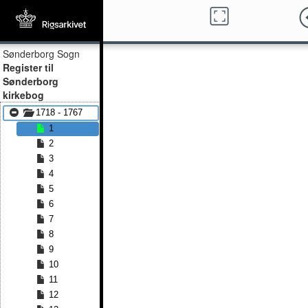
Sønderborg Sogn
Register til
Sønderborg
kirkebog
1718 - 1767
1
2
3
4
5
6
7
8
9
10
11
12