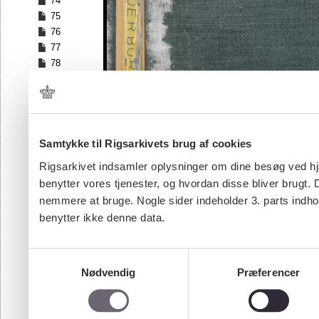
74
75
76
77
78
79
80
81
82
83
Samtykke til Rigsarkivets brug af cookies
84
Rigsarkivet indsamler oplysninger om dine besøg ved hjæ
85
benytter vores tjenester, og hvordan disse bliver brugt.
nemmere at bruge. Nogle sider indeholder 3. parts indho
benytter ikke denne data.
Samtykkevalg
Nødvendig
Præferencer