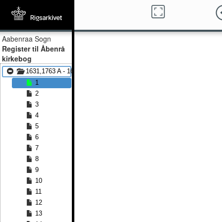
Aabenraa Sogn
Register til Åbenrå
kirkebog
1631,1763 A - 1631,1763 J
1
2
3
4
5
6
7
8
9
10
11
12
13