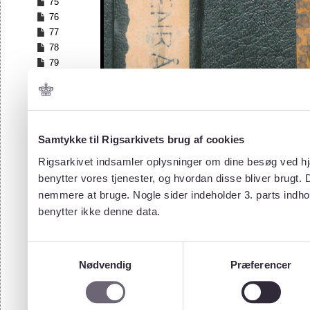
75
76
77
78
79
80
81
82
83
84
Samtykke til Rigsarkivets brug af cookies
85
Rigsarkivet indsamler oplysninger om dine besøg ved hjæ
86
benytter vores tjenester, og hvordan disse bliver brugt.
87
nemmere at bruge. Nogle sider indeholder 3. parts indho
88
benytter ikke denne data.
89
90
91
Samtykkevalg
92
Nødvendig
Præferencer
93
94
95