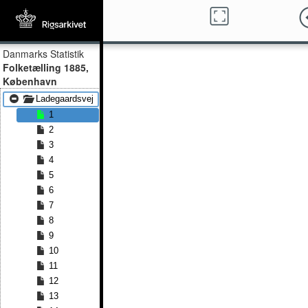
Danmarks Statistik
Folketælling 1885,
København
Ladegaardsvej
1
2
3
4
5
6
7
8
9
10
11
12
13