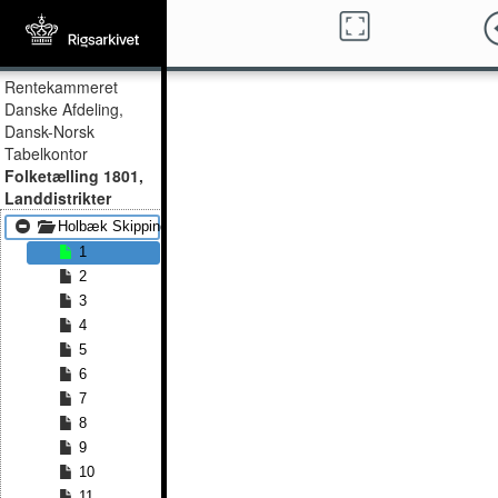
Rentekammeret
Danske Afdeling,
Dansk-Norsk
Tabelkontor
Folketælling 1801,
Landdistrikter
Holbæk Skippinge Bjergsted
1
2
3
4
5
6
7
8
9
10
11