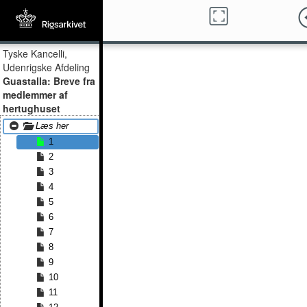
Tyske Kancelli,
Udenrigske Afdeling
Guastalla: Breve fra
medlemmer af
hertughuset
Læs her
1
2
3
4
5
6
7
8
9
10
11