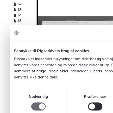
62
63
64
65
66
67
68
69
70
Samtykke til Rigsarkivets brug af cookies
71
Rigsarkivet indsamler oplysninger om dine besøg ved hjæ
72
benytter vores tjenester, og hvordan disse bliver brugt.
73
nemmere at bruge. Nogle sider indeholder 3. parts indho
74
75
benytter ikke denne data.
76
77
Samtykkevalg
78
Nødvendig
Præferencer
79
80
81