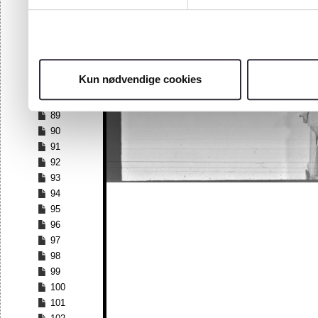
82
83
84
85
86
Kun nødvendige cookies
87
88
89
90
91
92
93
94
95
96
97
98
99
100
101