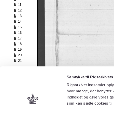
11
12
13
14
15
16
17
18
19
20
21
Samtykke til Rigsarkivets
Rigsarkivet indsamler oply
hvor mange, der benytter v
indholdet og gøre vores tj
som kan sætte cookies til