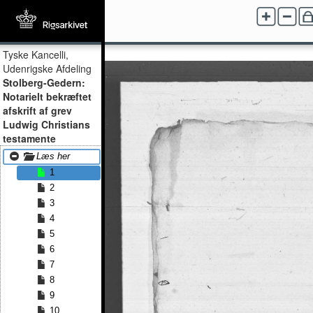
Tyske Kancelli,
Udenrigske Afdeling
Stolberg-Gedern:
Notarielt bekræftet
afskrift af grev
Ludwig Christians
testamente
Læs her
1
2
3
4
5
6
7
8
9
10