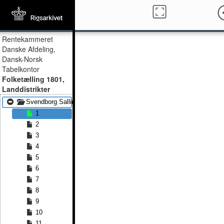
Rentekammeret
Danske Afdeling,
Dansk-Norsk
Tabelkontor
Folketælling 1801,
Landdistrikter
Svendborg Sallinge Øster Hæsinge
1
2
3
4
5
6
7
8
9
10
11