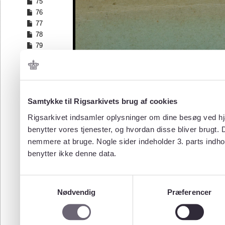
75
76
77
78
79
80
81
82
83
84
Samtykke til Rigsarkivets brug af cookies
85
Rigsarkivet indsamler oplysninger om dine besøg ved hjæ
86
benytter vores tjenester, og hvordan disse bliver brugt.
87
nemmere at bruge. Nogle sider indeholder 3. parts indho
88
benytter ikke denne data.
89
90
91
Samtykkevalg
92
Nødvendig
Præferencer
93
94
95