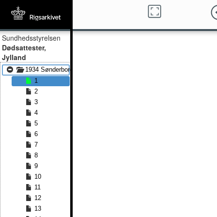
Sundhedsstyrelsen
Dødsattester,
Jylland
1934 Sønderborg Land
1
2
3
4
5
6
7
8
9
10
11
12
13