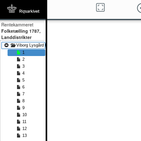
Rentekammeret
Folketælling 1787,
Landdistrikter
Viborg Lysgård Frederiks
1
2
3
4
5
6
7
8
9
10
11
12
13