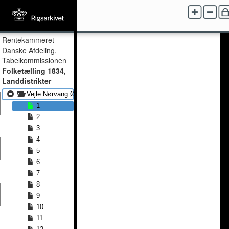
Rentekammeret
Danske Afdeling,
Tabelkommissionen
Folketælling 1834,
Landdistrikter
Vejle Nørvang Øster Snede
1
2
3
4
5
6
7
8
9
10
11