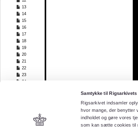
12
13
14
15
16
17
18
19
20
21
22
23
24
25
Samtykke til Rigsarkivets
26
27
Rigsarkivet indsamler oply
28
hvor mange, der benytter v
29
indholdet og gøre vores tj
30
som kan sætte cookies til
31