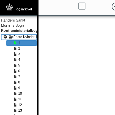
Randers Sankt
Mortens Sogn
Kontraministerialbog
Fødte Kvinder 1834 - Fødte Kvinder 1838
1
2
3
4
5
6
7
8
9
10
11
12
13