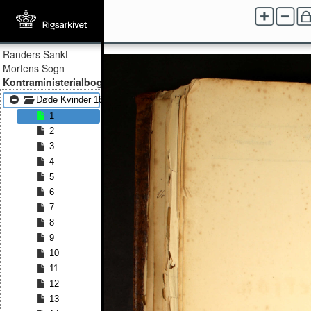
Randers Sankt
Mortens Sogn
Kontraministerialbog
Døde Kvinder 1850 - Døde Kvinder 1872
1
2
3
4
5
6
7
8
9
10
11
12
13