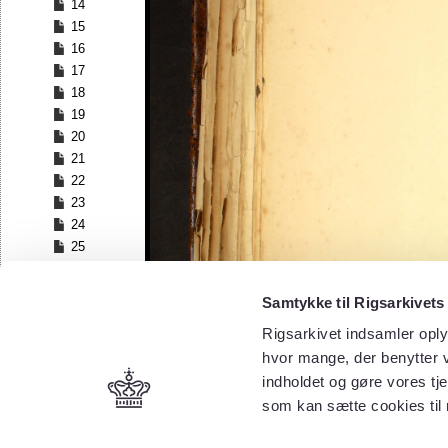
14
15
16
17
18
19
20
21
22
23
24
25
26
27
Samtykke til Rigsarkivets
28
Rigsarkivet indsamler oply
29
30
hvor mange, der benytter v
31
indholdet og gøre vores tj
32
som kan sætte cookies til
33
34