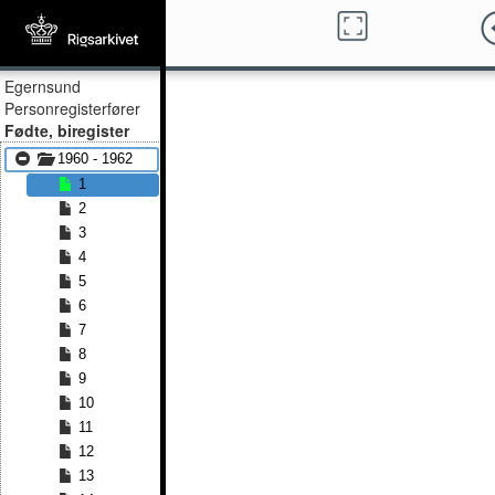
Egernsund
Personregisterfører
Fødte, biregister
1960 - 1962
1
2
3
4
5
6
7
8
9
10
11
12
13