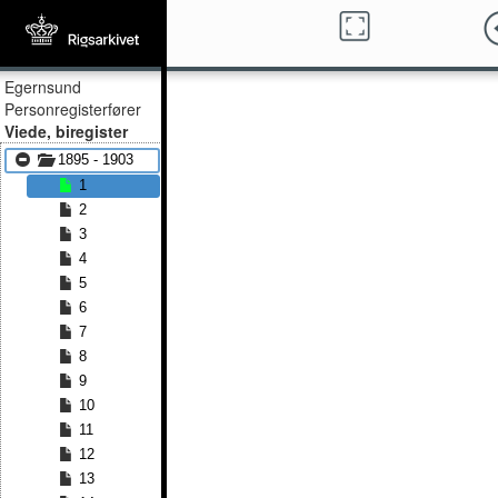
Egernsund
Personregisterfører
Viede, biregister
1895 - 1903
1
2
3
4
5
6
7
8
9
10
11
12
13