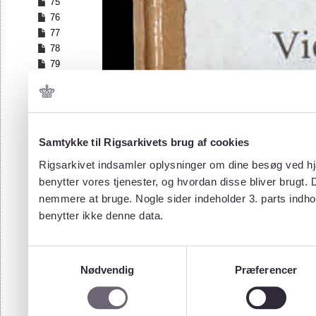
75
76
77
78
79
80
81
82
83
84
Samtykke til Rigsarkivets brug af cookies
85
Rigsarkivet indsamler oplysninger om dine besøg ved hjæ
86
benytter vores tjenester, og hvordan disse bliver brugt.
87
nemmere at bruge. Nogle sider indeholder 3. parts indho
88
benytter ikke denne data.
89
90
91
Samtykkevalg
92
Nødvendig
Præferencer
93
94
95