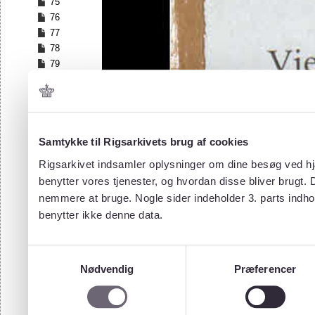
75
76
77
78
79
80
81
82
83
84
Samtykke til Rigsarkivets brug af cookies
85
Rigsarkivet indsamler oplysninger om dine besøg ved hjæ
86
benytter vores tjenester, og hvordan disse bliver brugt.
87
nemmere at bruge. Nogle sider indeholder 3. parts indho
88
benytter ikke denne data.
89
90
91
Samtykkevalg
92
Nødvendig
Præferencer
93
94
95