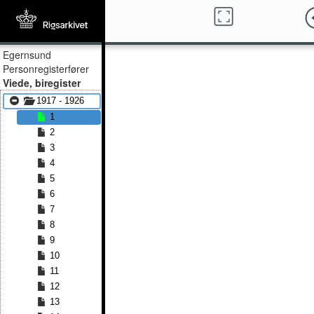
Egernsund
Personregisterfører
Viede, biregister
1917 - 1926
1
2
3
4
5
6
7
8
9
10
11
12
13