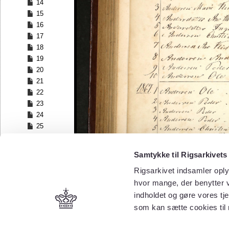
14
15
16
17
18
19
20
21
22
23
24
25
26
27
Samtykke til Rigsarkivets
28
Rigsarkivet indsamler oply
29
30
hvor mange, der benytter v
31
indholdet og gøre vores tj
32
som kan sætte cookies til
33
34