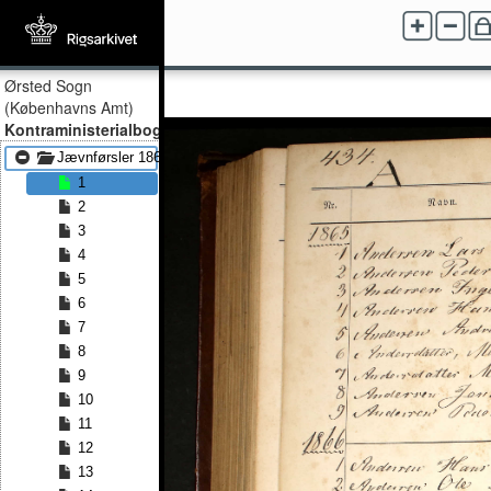
Ørsted Sogn
(Københavns Amt)
Kontraministerialbog
Jævnførsler 1865 - Jævnførsler 1877
1
2
3
4
5
6
7
8
9
10
11
12
13