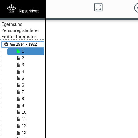
Egernsund
Personregisterfører
Fødte, biregister
1914 - 1922
1
2
3
4
5
6
7
8
9
10
11
12
13