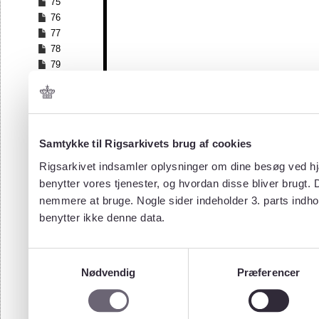
75
76
77
78
79
80
81
82
83
84
Samtykke til Rigsarkivets brug af cookies
85
Rigsarkivet indsamler oplysninger om dine besøg ved hjæ
86
benytter vores tjenester, og hvordan disse bliver brugt.
87
nemmere at bruge. Nogle sider indeholder 3. parts indho
88
benytter ikke denne data.
89
90
91
Samtykkevalg
92
Nødvendig
Præferencer
93
94
95