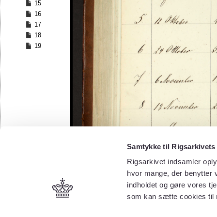
15
16
17
18
19
Samtykke til Rigsarkivets
Rigsarkivet indsamler oply
hvor mange, der benytter v
indholdet og gøre vores tj
som kan sætte cookies til