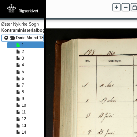
Øster Nykirke Sogn
Kontraministerialbog
Døde Mænd 1860 - Døde Mænd 1875
1
2
3
4
5
6
7
8
9
10
11
12
13
14