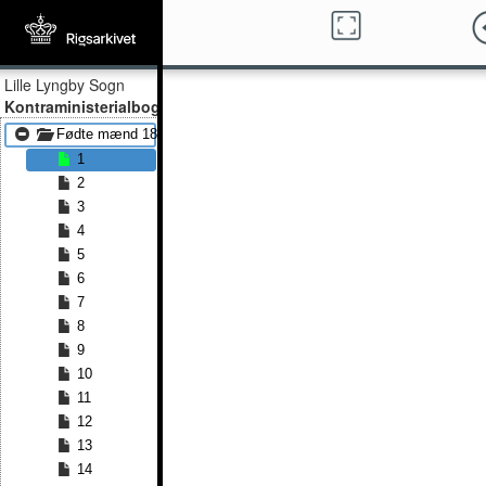
Lille Lyngby Sogn
Kontraministerialbog
Fødte mænd 1873 - Fødte mænd 1891
1
2
3
4
5
6
7
8
9
10
11
12
13
14