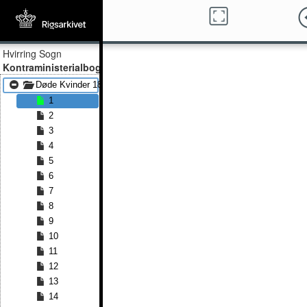
Hvirring Sogn
Kontraministerialbog
Døde Kvinder 1814 - Døde Kvinder 1834
1
2
3
4
5
6
7
8
9
10
11
12
13
14