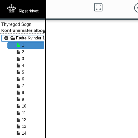
Thyregod Sogn
Kontraministerialbog
Fødte Kvinder 1851 - Fødte Kvinder 1865
1
2
3
4
5
6
7
8
9
10
11
12
13
14