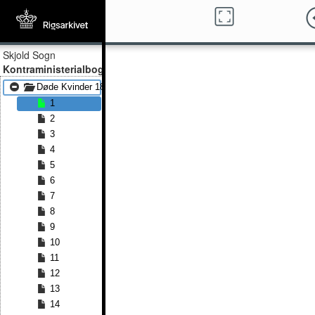
Skjold Sogn
Kontraministerialbog
Døde Kvinder 1864 - Døde Kvinder 1887
1
2
3
4
5
6
7
8
9
10
11
12
13
14