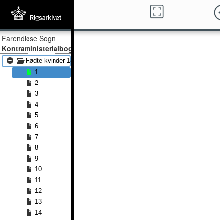
Farendløse Sogn
Kontraministerialbog
Fødte kvinder 1815 - Fødte kvinder 1850
1
2
3
4
5
6
7
8
9
10
11
12
13
14