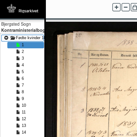
Bjergsted Sogn
Kontraministerialbog
Fødte kvinder 1838 - Fødte kvinder 1857
1
2
3
4
5
6
7
8
9
10
11
12
13
14