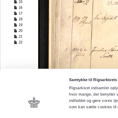
15
16
17
18
19
20
21
22
Samtykke til Rigsarkivets
Rigsarkivet indsamler oply
hvor mange, der benytter v
indholdet og gøre vores tj
som kan sætte cookies til