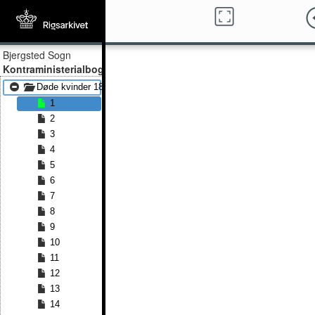
Bjergsted Sogn
Kontraministerialbog
Døde kvinder 1858 - Døde kvinder 1891
1
2
3
4
5
6
7
8
9
10
11
12
13
14