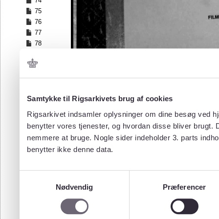
74
75
76
77
78
79
80
81
82
83
Samtykke til Rigsarkivets brug af cookies
84
Rigsarkivet indsamler oplysninger om dine besøg ved hjæ
85
benytter vores tjenester, og hvordan disse bliver brugt.
86
nemmere at bruge. Nogle sider indeholder 3. parts indho
87
benytter ikke denne data.
88
89
90
Samtykkevalg
91
Nødvendig
Præferencer
92
93
94