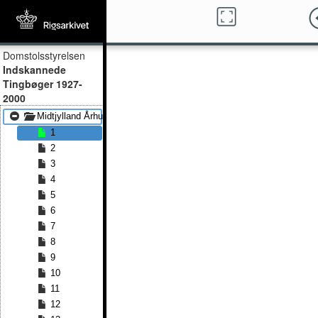
Domstolsstyrelsen
Indskannede
Tingbøger 1927-
2000
Midtjylland Århus 63 Vejlby By 1021151 159
1
2
3
4
5
6
7
8
9
10
11
12