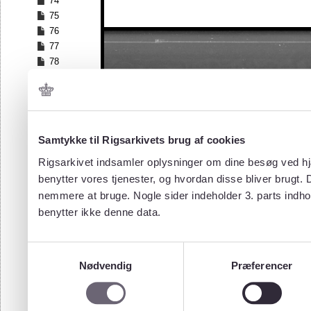
74
75
76
77
78
79
80
81
82
83
Samtykke til Rigsarkivets brug af cookies
84
Rigsarkivet indsamler oplysninger om dine besøg ved hjæ
85
benytter vores tjenester, og hvordan disse bliver brugt.
86
nemmere at bruge. Nogle sider indeholder 3. parts indho
87
benytter ikke denne data.
88
89
90
Samtykkevalg
91
Nødvendig
Præferencer
92
93
94