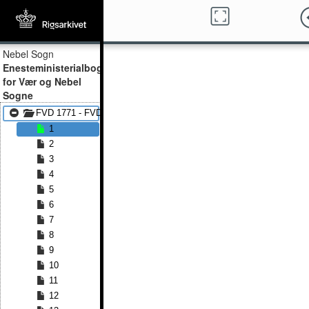
Nebel Sogn
Enesteministerialbog
for Vær og Nebel
Sogne
FVD 1771 - FVD 1813
1
2
3
4
5
6
7
8
9
10
11
12