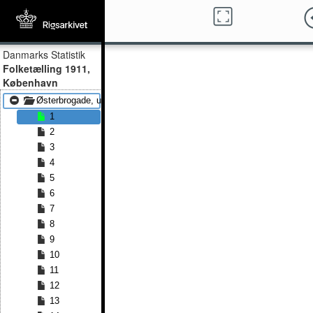
Danmarks Statistik
Folketælling 1911,
København
Østerbrogade, ulige nr.
1
2
3
4
5
6
7
8
9
10
11
12
13