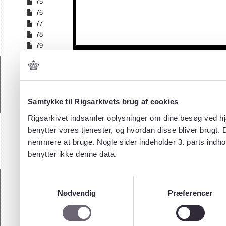
75
76
77
78
79
80
81
82
83
84
Samtykke til Rigsarkivets brug af cookies
85
Rigsarkivet indsamler oplysninger om dine besøg ved hjæ
86
benytter vores tjenester, og hvordan disse bliver brugt.
87
nemmere at bruge. Nogle sider indeholder 3. parts indho
88
benytter ikke denne data.
89
90
91
Samtykkevalg
92
Nødvendig
Præferencer
93
94
95