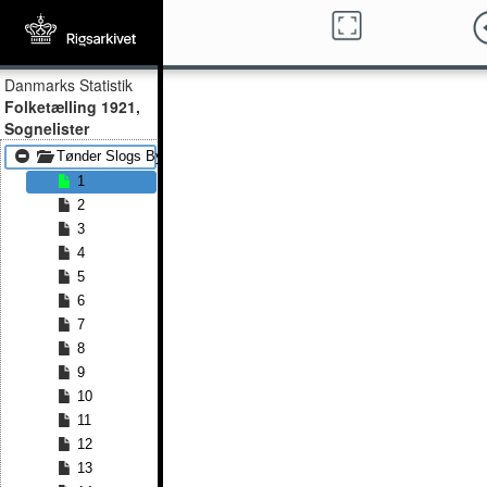
Danmarks Statistik
Folketælling 1921,
Sognelister
Tønder Slogs Bylderup
1
2
3
4
5
6
7
8
9
10
11
12
13