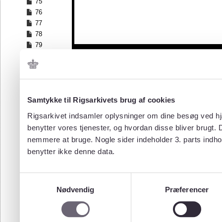
75
76
77
78
79
80
81
82
83
84
Samtykke til Rigsarkivets brug af cookies
85
Rigsarkivet indsamler oplysninger om dine besøg ved hjæ
86
benytter vores tjenester, og hvordan disse bliver brugt.
87
nemmere at bruge. Nogle sider indeholder 3. parts indho
88
benytter ikke denne data.
89
90
91
Samtykkevalg
92
Nødvendig
Præferencer
93
94
95