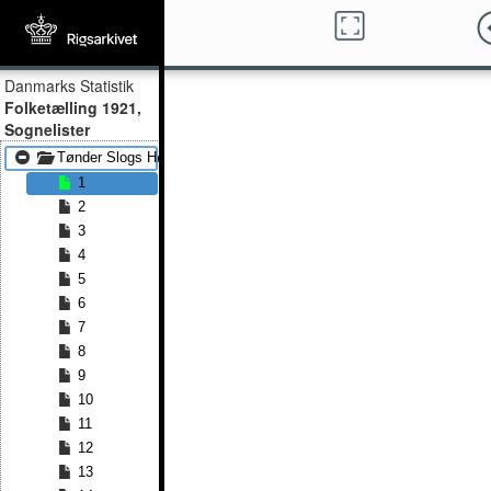
Danmarks Statistik
Folketælling 1921,
Sognelister
Tønder Slogs Højst
1
2
3
4
5
6
7
8
9
10
11
12
13