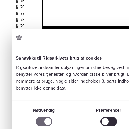
75
76
77
78
79
80
81
82
83
84
Samtykke til Rigsarkivets brug af cookies
85
Rigsarkivet indsamler oplysninger om dine besøg ved hjæ
86
benytter vores tjenester, og hvordan disse bliver brugt.
87
nemmere at bruge. Nogle sider indeholder 3. parts indho
88
benytter ikke denne data.
89
90
91
Samtykkevalg
92
Nødvendig
Præferencer
93
94
95