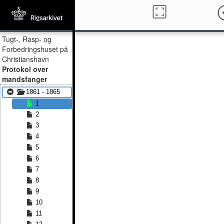
Tugt-, Rasp- og
Forbedringshuset på
Christianshavn
Protokol over
mandsfanger
1861 - 1865
1
2
3
4
5
6
7
8
9
10
11