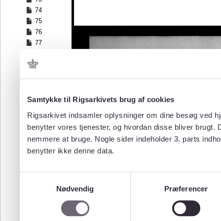
74
75
76
77
78
79
80
81
82
Samtykke til Rigsarkivets brug af cookies
83
Rigsarkivet indsamler oplysninger om dine besøg ved hjæ
84
benytter vores tjenester, og hvordan disse bliver brugt.
85
nemmere at bruge. Nogle sider indeholder 3. parts indho
86
benytter ikke denne data.
87
88
89
Samtykkevalg
90
Nødvendig
Præferencer
91
92
93