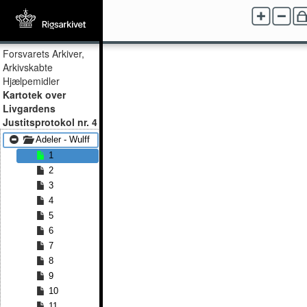
Forsvarets Arkiver,
Arkivskabte
Hjælpemidler
Kartotek over
Livgardens
Justitsprotokol nr. 4
Adeler - Wulff
1
2
3
4
5
6
7
8
9
10
11