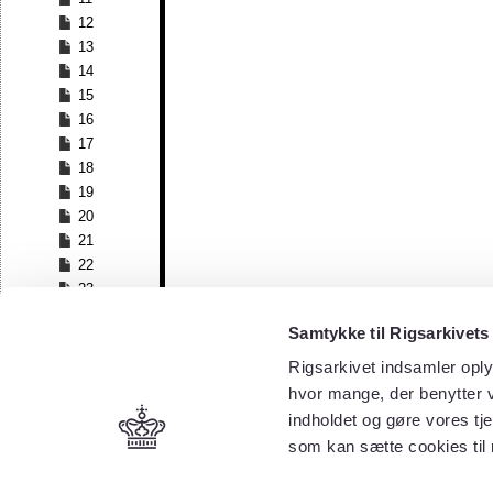
12
13
14
15
16
17
18
19
20
21
22
23
24
Samtykke til Rigsarkivets
25
26
Rigsarkivet indsamler oply
27
hvor mange, der benytter v
28
indholdet og gøre vores tj
29
som kan sætte cookies til
30
31