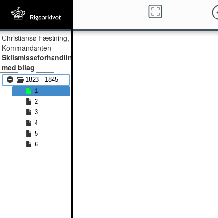
Christiansø Fæstning,
Kommandanten
Skilsmisseforhandlingsprotokol
med bilag
1823 - 1845
1
2
3
4
5
6