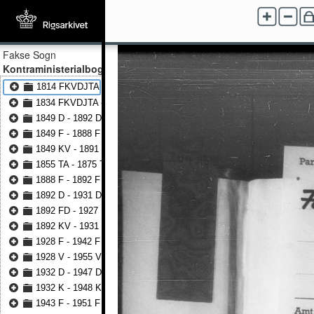
Fakse Sogn
Kontraministerialbog
1814 FKVDJTA - 1833 FKVDJTA
1834 FKVDJTA - 1849 FKVDJTA
1849 D - 1892 D
1849 F - 1888 F
1849 KV - 1891 KV
1855 TA - 1875 TA
1888 F - 1892 F
1892 D - 1931 D
1892 FD - 1927 FD
1892 KV - 1931 KV
1928 F - 1942 F
1928 V - 1955 V
1932 D - 1947 D
1932 K - 1948 K
1943 F - 1951 F