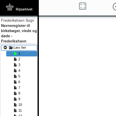
Frederikshavn Sogn
Navneregister til
kirkebøger, viede og
døde -
Frederikshavn
Læs her
1
2
3
4
5
6
7
8
9
10
11