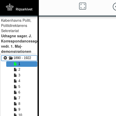
Københavns Politi,
Politidirektørens
Sekretariat
Udtagne sager. J.
Korrespondancesager
vedr. 1. Maj-
demonstrationen
1890 - 1922
1
2
3
4
5
6
7
8
9
10