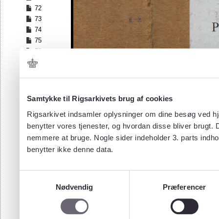
72
73
74
75
76
77
78
79
80
Samtykke til Rigsarkivets brug af cookies
81
Rigsarkivet indsamler oplysninger om dine besøg ved hjæ
82
benytter vores tjenester, og hvordan disse bliver brugt.
83
nemmere at bruge. Nogle sider indeholder 3. parts indho
84
85
benytter ikke denne data.
86
87
Samtykkevalg
88
Nødvendig
Præferencer
89
90
91