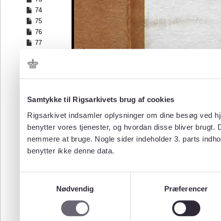
74
75
76
77
78
79
80
81
82
Samtykke til Rigsarkivets brug af cookies
83
Rigsarkivet indsamler oplysninger om dine besøg ved hjæ
84
benytter vores tjenester, og hvordan disse bliver brugt.
85
nemmere at bruge. Nogle sider indeholder 3. parts indho
86
benytter ikke denne data.
87
88
89
Samtykkevalg
90
Nødvendig
Præferencer
91
92
93