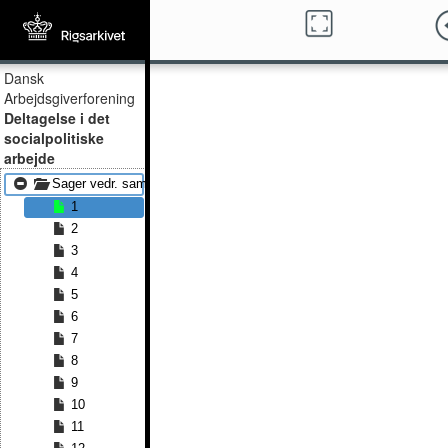
Dansk
Arbejdsgiverforening
Deltagelse i det
socialpolitiske
arbejde
Sager vedr. samfundshjælpen 1920
1
2
3
4
5
6
7
8
9
10
11